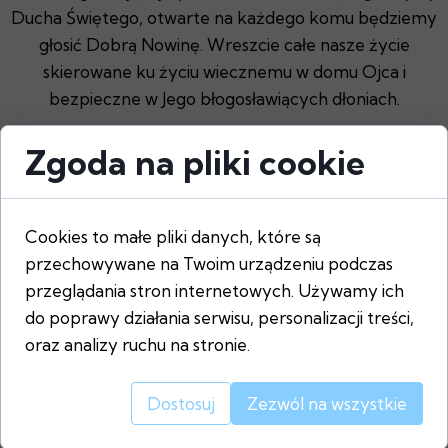
Ducha Świętego, otwarte na każdego komu będziemy
głosić Dobrą Nowinę. Wreszcie całe nasze życie
skierowane ku życiu wiecznemu w domu Ojca i
bezpieczne w Jego błogosławiących dłoniach.
Motto
Zgoda na pliki cookie
Chcemy być narzędziami pokoju, dlatego wołamy:
eirene oikos! Pokój twemu domowi!
Cookies to małe pliki danych, które są
przechowywane na Twoim urządzeniu podczas
przeglądania stron internetowych. Używamy ich
do poprawy działania serwisu, personalizacji treści,
oraz analizy ruchu na stronie.
Dostosuj
Zezwól na wszystkie