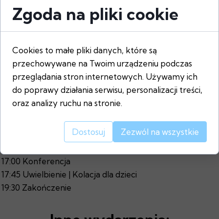
Zgoda na pliki cookie
Cookies to małe pliki danych, które są
przechowywane na Twoim urządzeniu podczas
przeglądania stron internetowych. Używamy ich
Opis
do poprawy działania serwisu, personalizacji treści,
oraz analizy ruchu na stronie.
PLAN SPOTKANIA:
Dostosuj
Zezwól na wszystkie
15:00 Eucharystia
16:00 Kawa i ciacho
17:00 Konferencja
17:45 Uwielbienie | Kolacja dla dzieci
19:30 Zakończenie