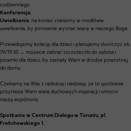
codziennego.
Konferencja:
Uwielbienie
: na koniec staniemy w modlitwie
uwielbienia, by ponownie wyznać wiarę w naszego Boga.
Przewidujemy kolację dla dzieci i planujemy skończyć ok
19/19:30 → możecie zabrać szczoteczki do zębów i
piżamki dla dzieci, by zasnęły Wam w drodze powrotnej
do domu.
Czekamy na Was z radością i nadzieją, że to spotkanie
przyniesie Wam wiele duchowych inspiracji i umocni
naszą wspólnotę.
Spotkanie w Centrum Dialogu w Toruniu, pl.
Frelichowskiego 1.