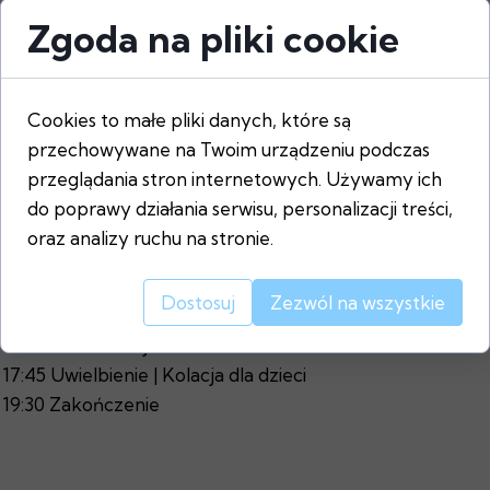
Zgoda na pliki cookie
Cookies to małe pliki danych, które są
przechowywane na Twoim urządzeniu podczas
Opis
przeglądania stron internetowych. Używamy ich
do poprawy działania serwisu, personalizacji treści,
oraz analizy ruchu na stronie.
PLAN SPOTKANIA:
15:00 Eucharystia
Dostosuj
Zezwól na wszystkie
16:00 Kawa i ciacho
17:00 Konferencja
17:45 Uwielbienie | Kolacja dla dzieci
19:30 Zakończenie