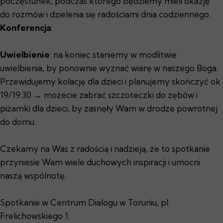
poczęstunek, podczas którego będziemy mieli okazję
do rozmów i dzielenia się radościami dnia codziennego.
Konferencja
:
Uwielbienie
: na koniec staniemy w modlitwie
uwielbienia, by ponownie wyznać wiarę w naszego Boga.
Przewidujemy kolację dla dzieci i planujemy skończyć ok
19/19:30 → możecie zabrać szczoteczki do zębów i
piżamki dla dzieci, by zasnęły Wam w drodze powrotnej
do domu.
Czekamy na Was z radością i nadzieją, że to spotkanie
przyniesie Wam wiele duchowych inspiracji i umocni
naszą wspólnotę.
Spotkanie w Centrum Dialogu w Toruniu, pl.
Frelichowskiego 1.